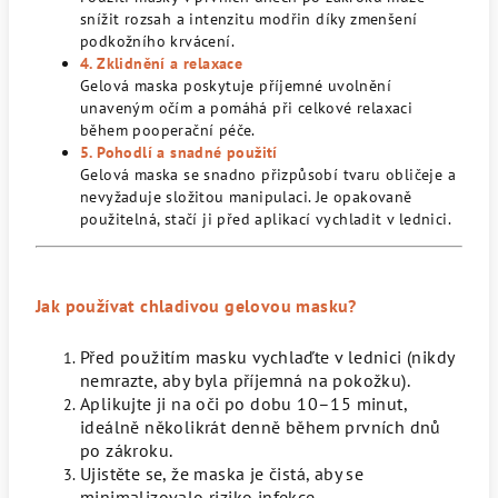
snížit rozsah a intenzitu modřin díky zmenšení
podkožního krvácení.
4. Zklidnění a relaxace
Gelová maska poskytuje příjemné uvolnění
unaveným očím a pomáhá při celkové relaxaci
během pooperační péče.
5. Pohodlí a snadné použití
Gelová maska se snadno přizpůsobí tvaru obličeje a
nevyžaduje složitou manipulaci. Je opakovaně
použitelná, stačí ji před aplikací vychladit v lednici.
Jak používat chladivou gelovou masku?
Před použitím masku vychlaďte v lednici (nikdy
nemrazte, aby byla příjemná na pokožku).
Aplikujte ji na oči po dobu 10–15 minut,
ideálně několikrát denně během prvních dnů
po zákroku.
Ujistěte se, že maska je čistá, aby se
minimalizovalo riziko infekce.