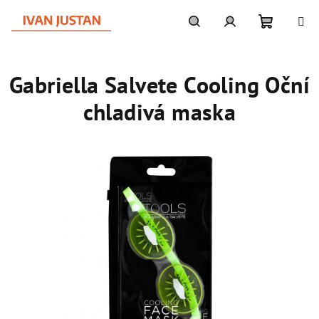
Přejít
na
obsah
Nákupní
Hledat
Přihlášení
Gabriella Salvete Cooling Oční
košík
chladivá maska