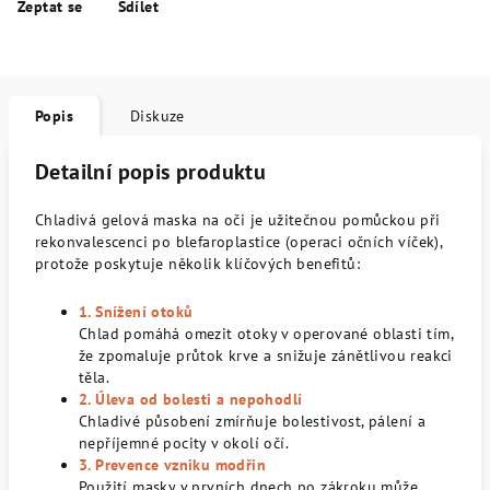
Zeptat se
Sdílet
Popis
Diskuze
Detailní popis produktu
Chladivá gelová maska na oči je užitečnou pomůckou při
rekonvalescenci po blefaroplastice (operaci očních víček),
protože poskytuje několik klíčových benefitů:
1. Snížení otoků
Chlad pomáhá omezit otoky v operované oblasti tím,
že zpomaluje průtok krve a snižuje zánětlivou reakci
těla.
2. Úleva od bolesti a nepohodlí
Chladivé působení zmírňuje bolestivost, pálení a
nepříjemné pocity v okolí očí.
3. Prevence vzniku modřin
Použití masky v prvních dnech po zákroku může