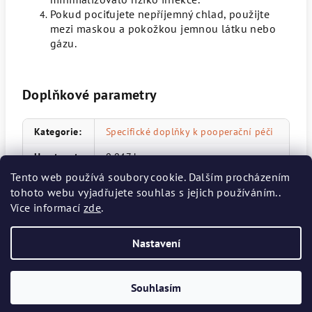
Pokud pociťujete nepříjemný chlad, použijte
mezi maskou a pokožkou jemnou látku nebo
gázu.
Doplňkové parametry
Kategorie
:
Specifické doplňky k pooperační péči
Hmotnost
:
0.047 kg
Tento web používá soubory cookie. Dalším procházením
EAN
:
8595017900426
tohoto webu vyjadřujete souhlas s jejich používáním..
Více informací
Položka byla vyprodána…
zde
.
Nastavení
Z
Copyright 2026
IVAN JUSTAN E-SHOP
. Všechna práva vyhrazena.
á
Souhlasím
p
Vytvořil Shoptet