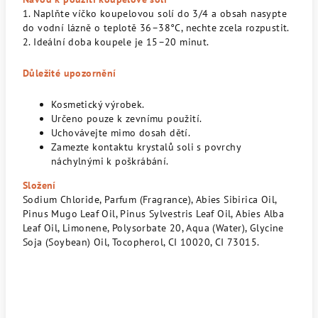
1. Naplňte víčko koupelovou solí do 3/4 a obsah nasypte
do vodní lázně o teplotě 36–38°C, nechte zcela rozpustit.
2. Ideální doba koupele je 15–20 minut.
Důležité upozornění
Kosmetický výrobek.
Určeno pouze k zevnímu použití.
Uchovávejte mimo dosah dětí.
Zamezte kontaktu krystalů soli s povrchy
náchylnými k poškrábání.
Složení
Sodium Chloride, Parfum (Fragrance), Abies Sibirica Oil,
Pinus Mugo Leaf Oil, Pinus Sylvestris Leaf Oil, Abies Alba
Leaf Oil, Limonene, Polysorbate 20, Aqua (Water), Glycine
Soja (Soybean) Oil, Tocopherol, CI 10020, CI 73015.