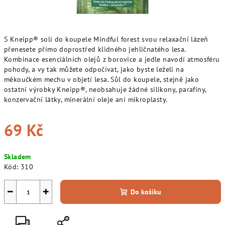
S Kneipp® solí do koupele Mindful forest svou relaxační lázeň
přenesete přímo doprostřed klidného jehličnatého lesa.
Kombinace esenciálních olejů z borovice a jedle navodí atmosféru
pohody, a vy tak můžete odpočívat, jako byste leželi na
měkoučkém mechu v objetí lesa. Sůl do koupele, stejně jako
ostatní výrobky Kneipp®, neobsahuje žádné silikony, parafíny,
konzervační látky, minerální oleje ani mikroplasty.
69 Kč
Měrná
Skladem
cena:
Kód:
310
−
+
Do košíku