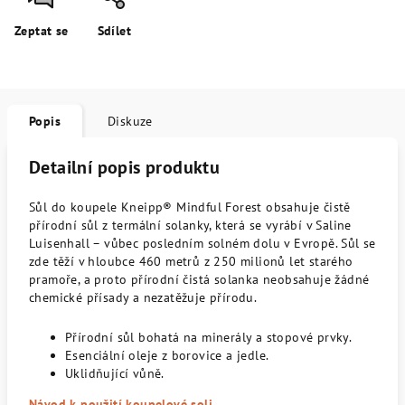
Zeptat se
Sdílet
Popis
Diskuze
Detailní popis produktu
Sůl do koupele Kneipp® Mindful Forest obsahuje čistě
přírodní sůl z termální solanky, která se vyrábí v Saline
Luisenhall – vůbec posledním solném dolu v Evropě. Sůl se
zde těží v hloubce 460 metrů z 250 milionů let starého
pramoře, a proto přírodní čistá solanka neobsahuje žádné
chemické přísady a nezatěžuje přírodu.
Přírodní sůl bohatá na minerály a stopové prvky.
Esenciální oleje z borovice a jedle.
Uklidňující vůně.
Návod k použití koupelové soli