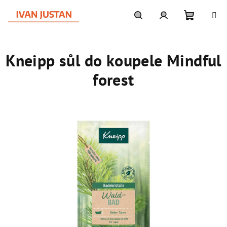
Přejít
na
obsah
Nákupní
Hledat
Přihlášení
Kneipp sůl do koupele Mindful
košík
forest