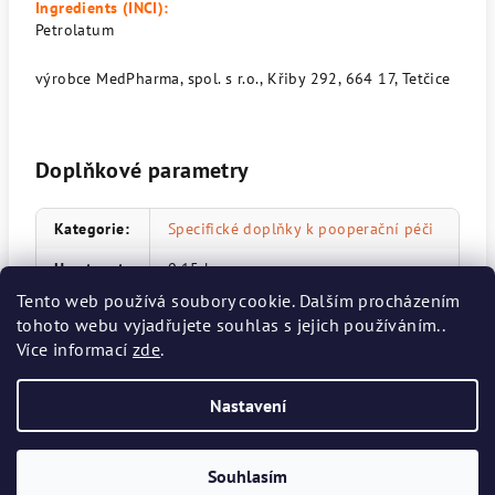
Ingredients (INCI):
Petrolatum
výrobce
MedPharma, spol. s r.o.,
Křiby 292,
664 17, Tetčice
Doplňkové parametry
Kategorie
:
Specifické doplňky k pooperační péči
Hmotnost
:
0.15 kg
Tento web používá soubory cookie. Dalším procházením
EAN
:
8594045474145
tohoto webu vyjadřujete souhlas s jejich používáním..
Více informací
Položka byla vyprodána…
zde
.
Nastavení
Z
Copyright 2026
IVAN JUSTAN E-SHOP
. Všechna práva vyhrazena.
á
Souhlasím