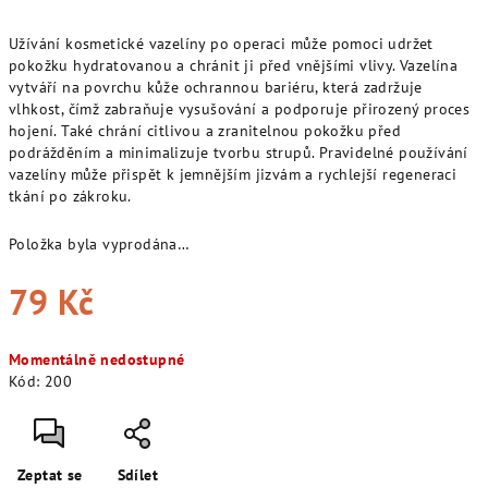
Užívání kosmetické vazelíny po operaci může pomoci udržet
pokožku hydratovanou a chránit ji před vnějšími vlivy. Vazelína
vytváří na povrchu kůže ochrannou bariéru, která zadržuje
vlhkost, čímž zabraňuje vysušování a podporuje přirozený proces
hojení. Také chrání citlivou a zranitelnou pokožku před
podrážděním a minimalizuje tvorbu strupů. Pravidelné používání
vazelíny může přispět k jemnějším jizvám a rychlejší regeneraci
tkání po zákroku.
Položka byla vyprodána…
79 Kč
Měrná
Momentálně nedostupné
cena:
Kód:
200
Zeptat se
Sdílet