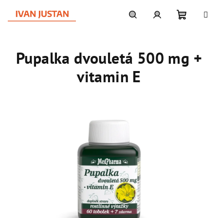
Přejít
na
obsah
Nákupní
Hledat
Přihlášení
Pupalka dvouletá 500 mg +
košík
vitamin E