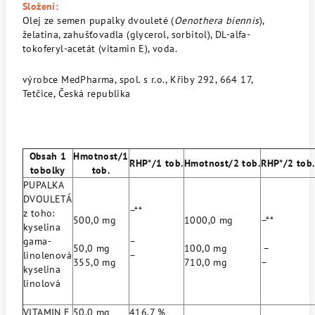
Složení:
Olej ze semen pupalky dvouleté (
Oenothera biennis
),
želatina, zahušťovadla (glycerol, sorbitol), DL-alfa-
tokoferyl-acetát (vitamin E), voda.
výrobce
MedPharma, spol. s r.o.,
Křiby 292,
664 17,
Tetčice,
Česká republika
Obsah 1
Hmotnost/1
RHP*/1 tob.
Hmotnost/2 tob.
RHP*/2 tob.
tobolky
tob.
PUPALKA
DVOULETÁ
–**
z toho:
500,0 mg
1000,0 mg
–**
kyselina
gama-
–
50,0 mg
100,0 mg
–
linolenová
–
355,0 mg
710,0 mg
–
kyselina
linolová
VITAMIN E
50,0 mg
416,7 %