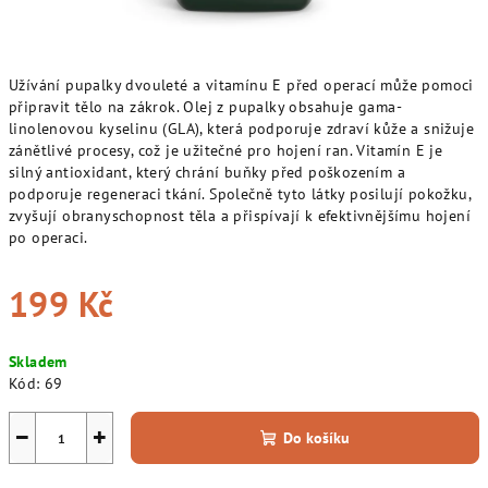
Užívání pupalky dvouleté a vitamínu E před operací může pomoci
připravit tělo na zákrok. Olej z pupalky obsahuje gama-
linolenovou kyselinu (GLA), která podporuje zdraví kůže a snižuje
zánětlivé procesy, což je užitečné pro hojení ran. Vitamín E je
silný antioxidant, který chrání buňky před poškozením a
podporuje regeneraci tkání. Společně tyto látky posilují pokožku,
zvyšují obranyschopnost těla a přispívají k efektivnějšímu hojení
po operaci.
199 Kč
Měrná
Skladem
cena:
Kód:
69
−
+
Do košíku